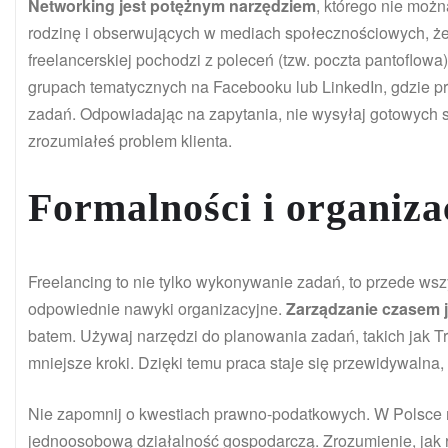
Networking jest potężnym narzędziem
, którego nie możn
rodzinę i obserwujących w mediach społecznościowych, że 
freelancerskiej pochodzi z poleceń (tzw. poczta pantoflo
grupach tematycznych na Facebooku lub LinkedIn, gdzie pr
zadań. Odpowiadając na zapytania, nie wysyłaj gotowych 
zrozumiałeś problem klienta.
Formalności i organiza
Freelancing to nie tylko wykonywanie zadań, to przede ws
odpowiednie nawyki organizacyjne.
Zarządzanie czasem j
batem. Używaj narzędzi do planowania zadań, takich jak Tre
mniejsze kroki. Dzięki temu praca staje się przewidywalna
Nie zapomnij o kwestiach prawno-podatkowych. W Polsce ma
jednoosobową działalność gospodarczą. Zrozumienie, jak roz