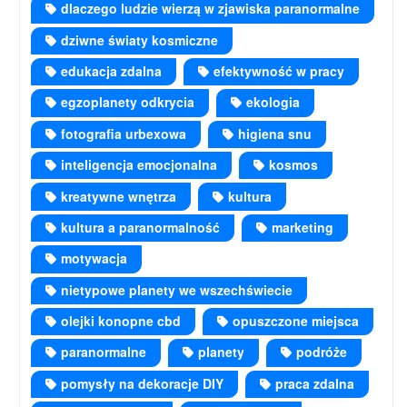
dlaczego ludzie wierzą w zjawiska paranormalne
dziwne światy kosmiczne
edukacja zdalna
efektywność w pracy
egzoplanety odkrycia
ekologia
fotografia urbexowa
higiena snu
inteligencja emocjonalna
kosmos
kreatywne wnętrza
kultura
kultura a paranormalność
marketing
motywacja
nietypowe planety we wszechświecie
olejki konopne cbd
opuszczone miejsca
paranormalne
planety
podróże
pomysły na dekoracje DIY
praca zdalna