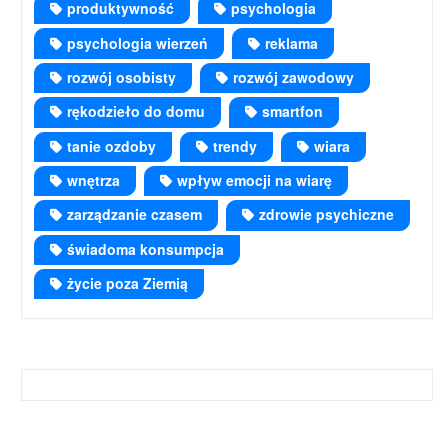
produktywność
psychologia
psychologia wierzeń
reklama
rozwój osobisty
rozwój zawodowy
rękodzieło do domu
smartfon
tanie ozdoby
trendy
wiara
wnętrza
wpływ emocji na wiarę
zarządzanie czasem
zdrowie psychiczne
świadoma konsumpcja
życie poza Ziemią