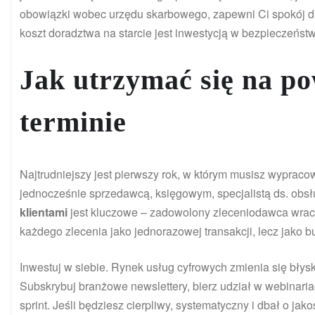
obowiązki wobec urzędu skarbowego, zapewni Ci spokój duc
koszt doradztwa na starcie jest inwestycją w bezpieczeńst
Jak utrzymać się na p
terminie
Najtrudniejszy jest pierwszy rok, w którym musisz wypracow
jednocześnie sprzedawcą, księgowym, specjalistą ds. obsł
klientami
jest kluczowe – zadowolony zleceniodawca wraca 
każdego zlecenia jako jednorazowej transakcji, lecz jako 
Inwestuj w siebie. Rynek usług cyfrowych zmienia się błysk
Subskrybuj branżowe newslettery, bierz udział w webinariach
sprint. Jeśli będziesz cierpliwy, systematyczny i dbał o ja