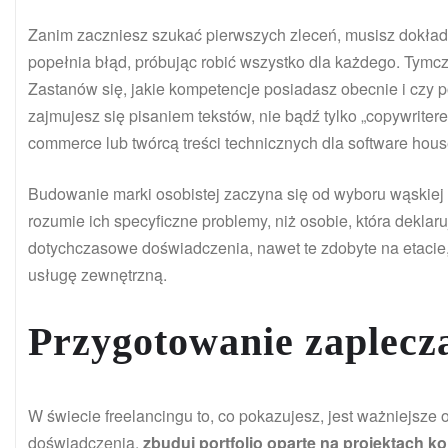
Zanim zaczniesz szukać pierwszych zleceń, musisz dokładn
popełnia błąd, próbując robić wszystko dla każdego. Tym
Zastanów się, jakie kompetencje posiadasz obecnie i czy po
zajmujesz się pisaniem tekstów, nie bądź tylko „copywriter
commerce lub twórcą treści technicznych dla software hous
Budowanie marki osobistej zaczyna się od wyboru wąskiej dz
rozumie ich specyficzne problemy, niż osobie, która deklaru
dotychczasowe doświadczenia, nawet te zdobyte na etacie, 
usługę zewnętrzną.
Przygotowanie zaplecza
W świecie freelancingu to, co pokazujesz, jest ważniejsze
doświadczenia,
zbuduj portfolio oparte na projektach 