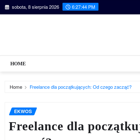
Skip
sobota, 8 sierpnia 2026
6:27:46 PM
to
content
HOME
Home
Freelance dla początkujących: Od czego zacząć?
EKWOS
Freelance dla początku