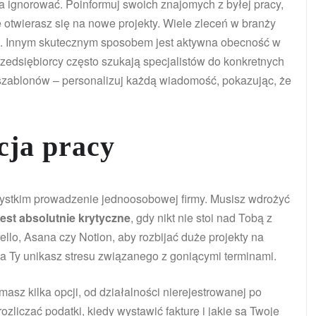
a ignorować. Poinformuj swoich znajomych z byłej pracy,
otwierasz się na nowe projekty. Wiele zleceń w branży
wa). Innym skutecznym sposobem jest aktywna obecność w
zedsiębiorcy często szukają specjalistów do konkretnych
szablonów – personalizuj każdą wiadomość, pokazując, że
cja pracy
zystkim prowadzenie jednoosobowej firmy. Musisz wdrożyć
est absolutnie krytyczne
, gdy nikt nie stoi nad Tobą z
llo, Asana czy Notion, aby rozbijać duże projekty na
, a Ty unikasz stresu związanego z goniącymi terminami.
sz kilka opcji, od działalności nierejestrowanej po
liczać podatki, kiedy wystawić fakturę i jakie są Twoje