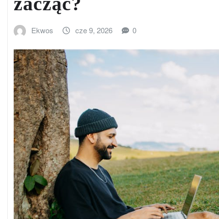
zacząć?
Ekwos
cze 9, 2026
0