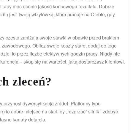
i, aby móc ocenić jakość końcowego rezultatu. Dobrze
kedIn jest Twoją wizytówką, która pracuje na Ciebie, gdy
rzy często zaniżają swoje stawki w obawie przed brakiem
a zawodowego. Oblicz swoje koszty stałe, dodaj do tego
dziel to przez liczbę efektywnych godzin pracy. Nigdy nie
kurencja – skup się na wartości, jaką dostarczasz klientowi.
ch zleceń?
ty przynosi dywersyfikacja źródeł. Platformy typu
 to dobre miejsce na start, by „rozgrzać” silnik i zdobyć
asne kanały dotarcia.