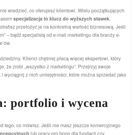
ie wiedzieć, co oferujesz klientowi. Wielu początkujących
czasem
specjalizacja to klucz do wyższych stawek
.
trafisz przełożyć je na konkretną wartość biznesową. Jeśli
em” – bądź specjalistą od e-mail marketingu dla branży e-
e’ów.
iedziny. Klienci chętniej płacą więcej ekspertowi, który
je, że zrobi „wszystko z marketingu”. Przejrzyj swoje
i wyciągnij z nich umiejętności, które można sprzedać jako
: portfolio i wycena
 od tego, co mówisz. Jeśli nie masz jeszcze komercyjnego
koncepcyjnych
lub pracy pro bono dla fundacji czy