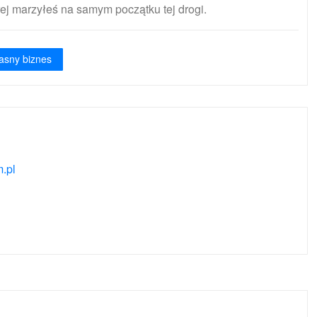
órej marzyłeś na samym początku tej drogi.
asny biznes
.pl