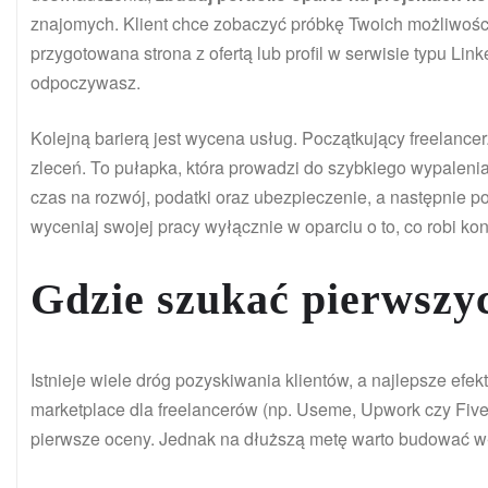
znajomych. Klient chce zobaczyć próbkę Twoich możliwośc
przygotowana strona z ofertą lub profil w serwisie typu Lin
odpoczywasz.
Kolejną barierą jest wycena usług. Początkujący freelance
zleceń. To pułapka, która prowadzi do szybkiego wypaleni
czas na rozwój, podatki oraz ubezpieczenie, a następnie po
wyceniaj swojej pracy wyłącznie w oparciu o to, co robi kon
Gdzie szukać pierwszy
Istnieje wiele dróg pozyskiwania klientów, a najlepsze efek
marketplace dla freelancerów (np. Useme, Upwork czy Fiverr)
pierwsze oceny. Jednak na dłuższą metę warto budować wł