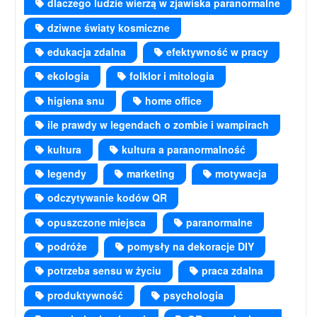
dlaczego ludzie wierzą w zjawiska paranormalne
dziwne światy kosmiczne
edukacja zdalna
efektywność w pracy
ekologia
folklor i mitologia
higiena snu
home office
ile prawdy w legendach o zombie i wampirach
kultura
kultura a paranormalność
legendy
marketing
motywacja
odczytywanie kodów QR
opuszczone miejsca
paranormalne
podróże
pomysły na dekoracje DIY
potrzeba sensu w życiu
praca zdalna
produktywność
psychologia