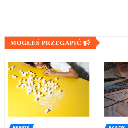
MOGŁEŚ PRZEGAPIĆ
EKWOS
EKWOS