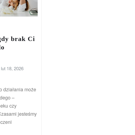
gdy brak Ci
do
lut 18, 2026
o działania może
żdego –
ieku czy
Czasami jesteśmy
oczeni