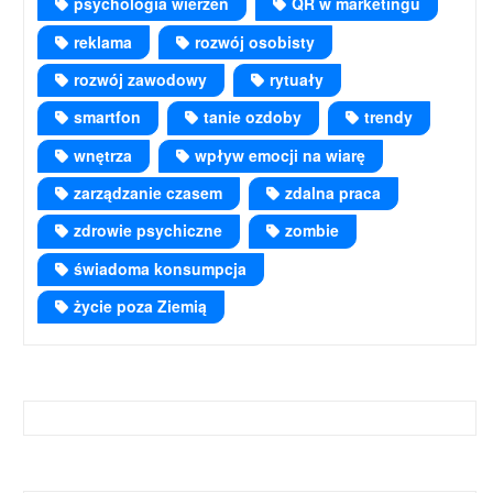
psychologia wierzeń
QR w marketingu
reklama
rozwój osobisty
rozwój zawodowy
rytuały
smartfon
tanie ozdoby
trendy
wnętrza
wpływ emocji na wiarę
zarządzanie czasem
zdalna praca
zdrowie psychiczne
zombie
świadoma konsumpcja
życie poza Ziemią