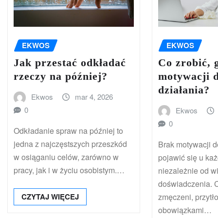
EKWOS
EKWOS
Jak przestać odkładać
Co zrobić, 
rzeczy na później?
motywacji 
działania?
Ekwos
mar 4, 2026
0
Ekwos
0
Odkładanie spraw na później to
jedna z najczęstszych przeszkód
Brak motywacji d
w osiąganiu celów, zarówno w
pojawić się u ka
pracy, jak i w życiu osobistym.…
niezależnie od w
doświadczenia. 
CZYTAJ WIĘCEJ
zmęczeni, przytł
obowiązkami…