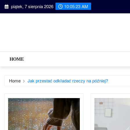
Skip
piątek, 7 sierpnia 2026
10:05:24 AM
to
content
HOME
Home
Jak przestać odkładać rzeczy na później?