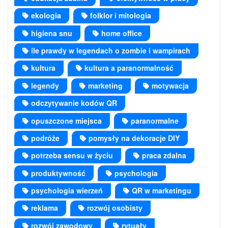
ekologia
folklor i mitologia
higiena snu
home office
ile prawdy w legendach o zombie i wampirach
kultura
kultura a paranormalność
legendy
marketing
motywacja
odczytywanie kodów QR
opuszczone miejsca
paranormalne
podróże
pomysły na dekoracje DIY
potrzeba sensu w życiu
praca zdalna
produktywność
psychologia
psychologia wierzeń
QR w marketingu
reklama
rozwój osobisty
rozwój zawodowy
rytuały