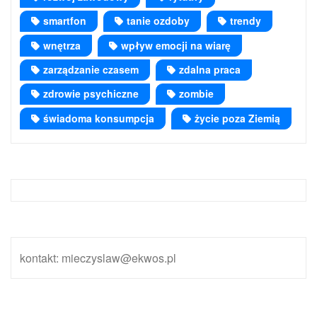
smartfon
tanie ozdoby
trendy
wnętrza
wpływ emocji na wiarę
zarządzanie czasem
zdalna praca
zdrowie psychiczne
zombie
świadoma konsumpcja
życie poza Ziemią
kontakt: mieczyslaw@ekwos.pl