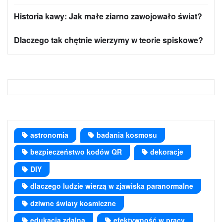
Historia kawy: Jak małe ziarno zawojowało świat?
Dlaczego tak chętnie wierzymy w teorie spiskowe?
astronomia
badania kosmosu
bezpieczeństwo kodów QR
dekoracje
DIY
dlaczego ludzie wierzą w zjawiska paranormalne
dziwne światy kosmiczne
edukacja zdalna
efektywność w pracy