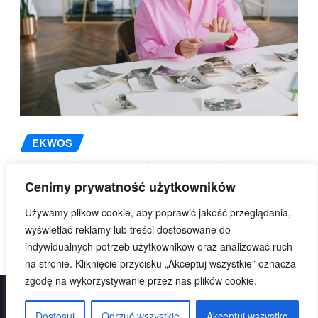
EKWOS
Czy można wyćwiczyć pamięć
Cenimy prywatność użytkowników
fotograficzną?
Używamy plików cookie, aby poprawić jakość przeglądania,
Ekwos
sie 1, 2026
wyświetlać reklamy lub treści dostosowane do
indywidualnych potrzeb użytkowników oraz analizować ruch
na stronie. Kliknięcie przycisku „Akceptuj wszystkie” oznacza
zgodę na wykorzystywanie przez nas plików cookie.
Dostosuj
Odrzuć wszystkie
Akceptuj wszystko