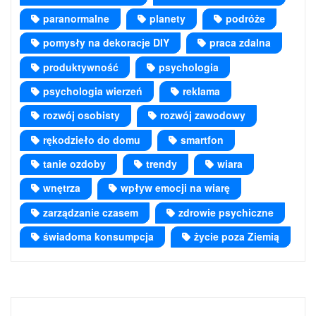
paranormalne
planety
podróże
pomysły na dekoracje DIY
praca zdalna
produktywność
psychologia
psychologia wierzeń
reklama
rozwój osobisty
rozwój zawodowy
rękodzieło do domu
smartfon
tanie ozdoby
trendy
wiara
wnętrza
wpływ emocji na wiarę
zarządzanie czasem
zdrowie psychiczne
świadoma konsumpcja
życie poza Ziemią