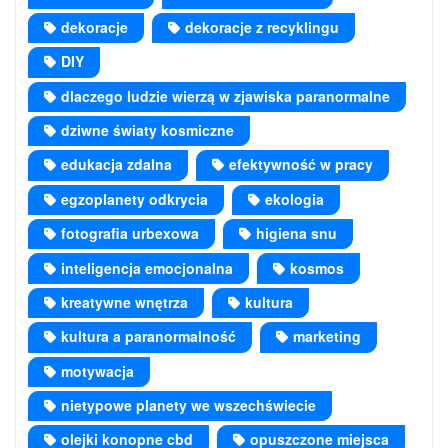
dekoracje
dekoracje z recyklingu
DIY
dlaczego ludzie wierzą w zjawiska paranormalne
dziwne światy kosmiczne
edukacja zdalna
efektywność w pracy
egzoplanety odkrycia
ekologia
fotografia urbexowa
higiena snu
inteligencja emocjonalna
kosmos
kreatywne wnętrza
kultura
kultura a paranormalność
marketing
motywacja
nietypowe planety we wszechświecie
olejki konopne cbd
opuszczone miejsca