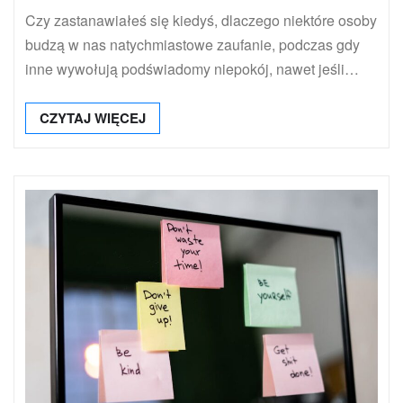
Czy zastanawiałeś się kiedyś, dlaczego niektóre osoby
budzą w nas natychmiastowe zaufanie, podczas gdy
inne wywołują podświadomy niepokój, nawet jeśli…
CZYTAJ WIĘCEJ