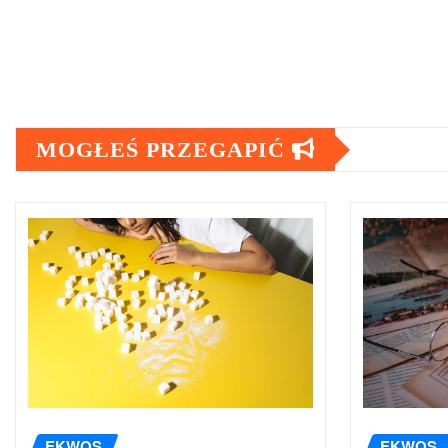
MOGŁEŚ PRZEGAPIĆ
EKWOS
EKWOS