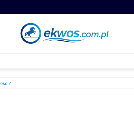
ności?