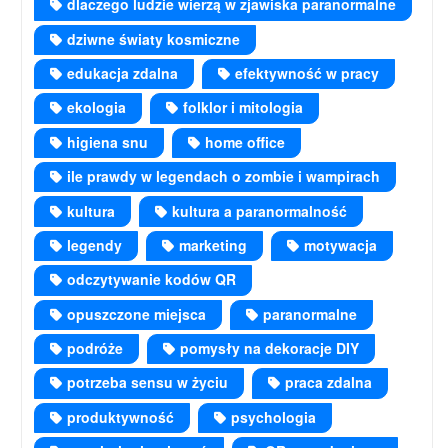
dlaczego ludzie wierzą w zjawiska paranormalne
dziwne światy kosmiczne
edukacja zdalna
efektywność w pracy
ekologia
folklor i mitologia
higiena snu
home office
ile prawdy w legendach o zombie i wampirach
kultura
kultura a paranormalność
legendy
marketing
motywacja
odczytywanie kodów QR
opuszczone miejsca
paranormalne
podróże
pomysły na dekoracje DIY
potrzeba sensu w życiu
praca zdalna
produktywność
psychologia