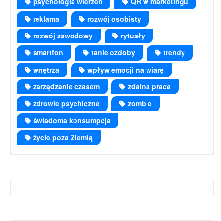
psychologia wierzeń
QR w marketingu
reklama
rozwój osobisty
rozwój zawodowy
rytuały
smartfon
tanie ozdoby
trendy
wnętrza
wpływ emocji na wiarę
zarządzanie czasem
zdalna praca
zdrowie psychiczne
zombie
świadoma konsumpcja
życie poza Ziemią