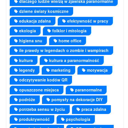
dlaczego ludzie wierzą w zjawiska paranormalne
dziwne światy kosmiczne
edukacja zdalna
efektywność w pracy
ekologia
folklor i mitologia
higiena snu
home office
ile prawdy w legendach o zombie i wampirach
kultura
kultura a paranormalność
legendy
marketing
motywacja
odczytywanie kodów QR
opuszczone miejsca
paranormalne
podróże
pomysły na dekoracje DIY
potrzeba sensu w życiu
praca zdalna
produktywność
psychologia