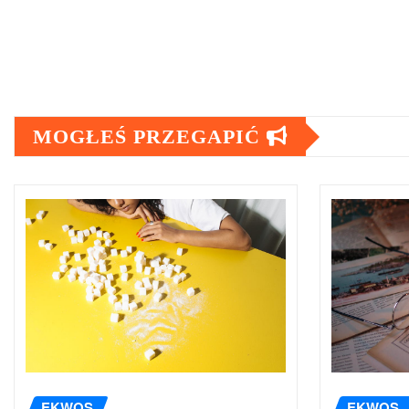
MOGŁEŚ PRZEGAPIĆ
EKWOS
EKWOS