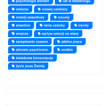
psychologia wierzeń
QR w marketingu
reklama
rozwój osobisty
rozwój zawodowy
rytuały
smartfon
tanie ozdoby
trendy
wnętrza
wpływ emocji na wiarę
zarządzanie czasem
zdalna praca
zdrowie psychiczne
zombie
świadoma konsumpcja
życie poza Ziemią