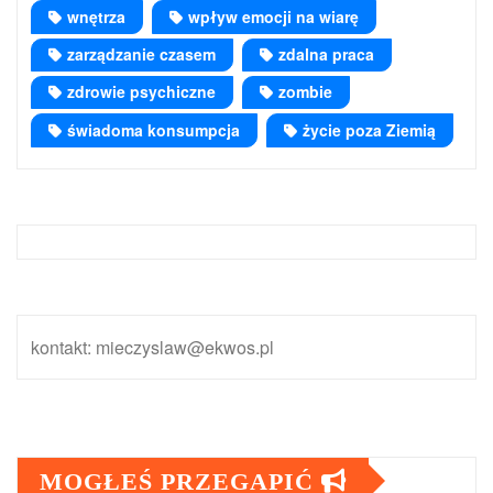
wnętrza
wpływ emocji na wiarę
zarządzanie czasem
zdalna praca
zdrowie psychiczne
zombie
świadoma konsumpcja
życie poza Ziemią
kontakt: mieczyslaw@ekwos.pl
MOGŁEŚ PRZEGAPIĆ