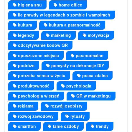
higiena snu
home office
ile prawdy w legendach o zombie i wampirach
kultura
kultura a paranormalność
legendy
marketing
motywacja
odczytywanie kodów QR
opuszczone miejsca
paranormalne
podróże
pomysły na dekoracje DIY
potrzeba sensu w życiu
praca zdalna
produktywność
psychologia
psychologia wierzeń
QR w marketingu
reklama
rozwój osobisty
rozwój zawodowy
rytuały
smartfon
tanie ozdoby
trendy