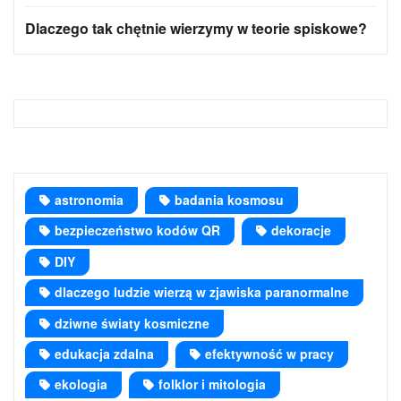
Dlaczego tak chętnie wierzymy w teorie spiskowe?
astronomia
badania kosmosu
bezpieczeństwo kodów QR
dekoracje
DIY
dlaczego ludzie wierzą w zjawiska paranormalne
dziwne światy kosmiczne
edukacja zdalna
efektywność w pracy
ekologia
folklor i mitologia