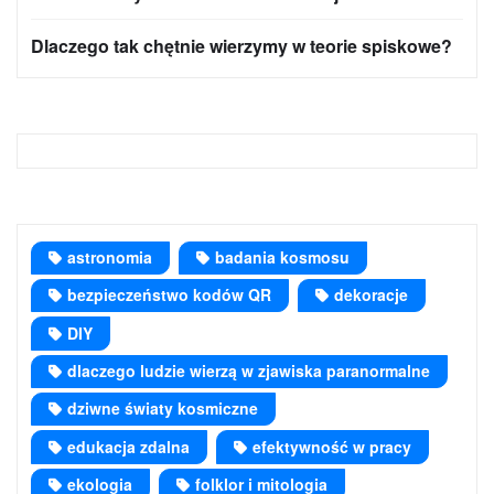
Dlaczego tak chętnie wierzymy w teorie spiskowe?
astronomia
badania kosmosu
bezpieczeństwo kodów QR
dekoracje
DIY
dlaczego ludzie wierzą w zjawiska paranormalne
dziwne światy kosmiczne
edukacja zdalna
efektywność w pracy
ekologia
folklor i mitologia