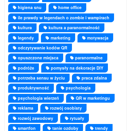
higiena snu
home office
ile prawdy w legendach o zombie i wampirach
kultura
kultura a paranormalność
legendy
marketing
motywacja
odczytywanie kodów QR
opuszczone miejsca
paranormalne
podróże
pomysły na dekoracje DIY
potrzeba sensu w życiu
praca zdalna
produktywność
psychologia
psychologia wierzeń
QR w marketingu
reklama
rozwój osobisty
rozwój zawodowy
rytuały
smartfon
tanie ozdoby
trendy