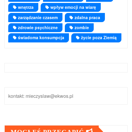
wnętrza
wpływ emocji na wiarę
zarządzanie czasem
zdalna praca
zdrowie psychiczne
zombie
świadoma konsumpcja
życie poza Ziemią
kontakt: mieczyslaw@ekwos.pl
MOGŁEŚ PRZEGAPIĆ