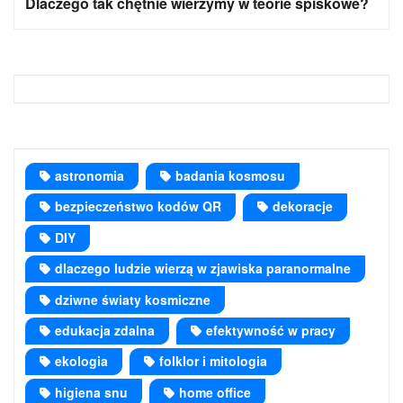
Dlaczego tak chętnie wierzymy w teorie spiskowe?
astronomia
badania kosmosu
bezpieczeństwo kodów QR
dekoracje
DIY
dlaczego ludzie wierzą w zjawiska paranormalne
dziwne światy kosmiczne
edukacja zdalna
efektywność w pracy
ekologia
folklor i mitologia
higiena snu
home office