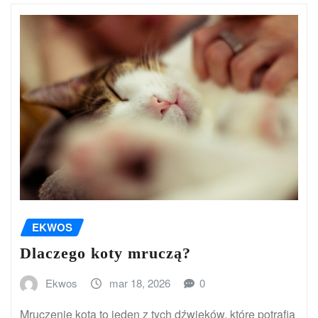
EKWOS
Dlaczego koty mruczą?
Ekwos
mar 18, 2026
0
Mruczenie kota to jeden z tych dźwięków, które potrafią