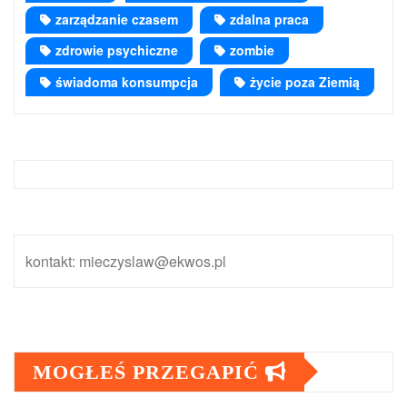
zarządzanie czasem
zdalna praca
zdrowie psychiczne
zombie
świadoma konsumpcja
życie poza Ziemią
kontakt: mieczyslaw@ekwos.pl
MOGŁEŚ PRZEGAPIĆ