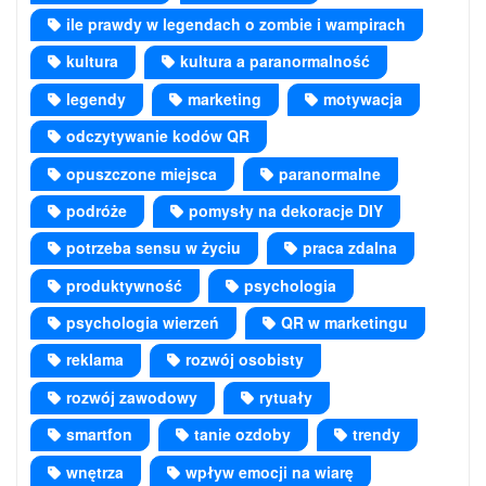
ile prawdy w legendach o zombie i wampirach
kultura
kultura a paranormalność
legendy
marketing
motywacja
odczytywanie kodów QR
opuszczone miejsca
paranormalne
podróże
pomysły na dekoracje DIY
potrzeba sensu w życiu
praca zdalna
produktywność
psychologia
psychologia wierzeń
QR w marketingu
reklama
rozwój osobisty
rozwój zawodowy
rytuały
smartfon
tanie ozdoby
trendy
wnętrza
wpływ emocji na wiarę