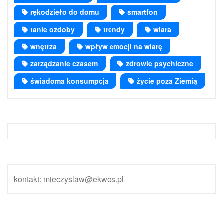
rękodzieło do domu
smartfon
tanie ozdoby
trendy
wiara
wnętrza
wpływ emocji na wiarę
zarządzanie czasem
zdrowie psychiczne
świadoma konsumpcja
życie poza Ziemią
kontakt: mieczyslaw@ekwos.pl