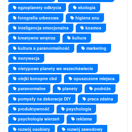
egzoplanety odkrycia
ekologia
fotografia urbexowa
higiena snu
inteligencja emocjonalna
kosmos
kreatywne wnętrza
kultura
kultura a paranormalność
marketing
motywacja
nietypowe planety we wszechświecie
olejki konopne cbd
opuszczone miejsca
paranormalne
planety
podróże
pomysły na dekoracje DIY
praca zdalna
produktywność
psychologia
psychologia wierzeń
reklama
rozwój osobisty
rozwój zawodowy