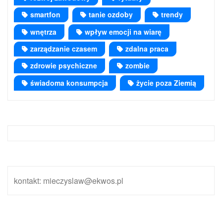
smartfon
tanie ozdoby
trendy
wnętrza
wpływ emocji na wiarę
zarządzanie czasem
zdalna praca
zdrowie psychiczne
zombie
świadoma konsumpcja
życie poza Ziemią
kontakt: mieczyslaw@ekwos.pl