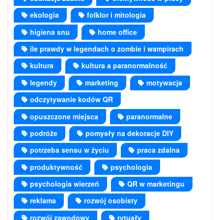
ekologia
folklor i mitologia
higiena snu
home office
ile prawdy w legendach o zombie i wampirach
kultura
kultura a paranormalność
legendy
marketing
motywacja
odczytywanie kodów QR
opuszczone miejsca
paranormalne
podróże
pomysły na dekoracje DIY
potrzeba sensu w życiu
praca zdalna
produktywność
psychologia
psychologia wierzeń
QR w marketingu
reklama
rozwój osobisty
rozwój zawodowy
rytuały