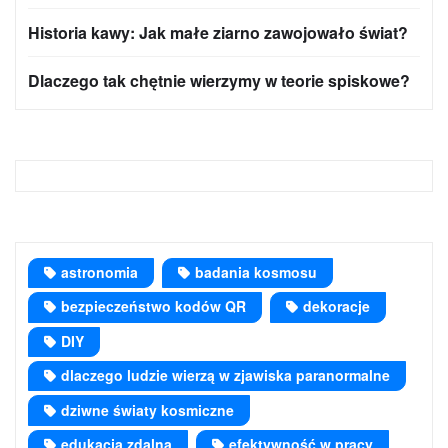
Historia kawy: Jak małe ziarno zawojowało świat?
Dlaczego tak chętnie wierzymy w teorie spiskowe?
astronomia
badania kosmosu
bezpieczeństwo kodów QR
dekoracje
DIY
dlaczego ludzie wierzą w zjawiska paranormalne
dziwne światy kosmiczne
edukacja zdalna
efektywność w pracy