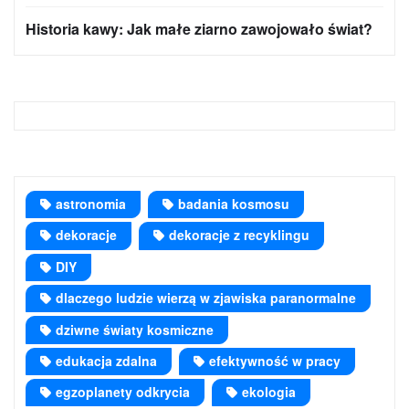
Historia kawy: Jak małe ziarno zawojowało świat?
astronomia
badania kosmosu
dekoracje
dekoracje z recyklingu
DIY
dlaczego ludzie wierzą w zjawiska paranormalne
dziwne światy kosmiczne
edukacja zdalna
efektywność w pracy
egzoplanety odkrycia
ekologia