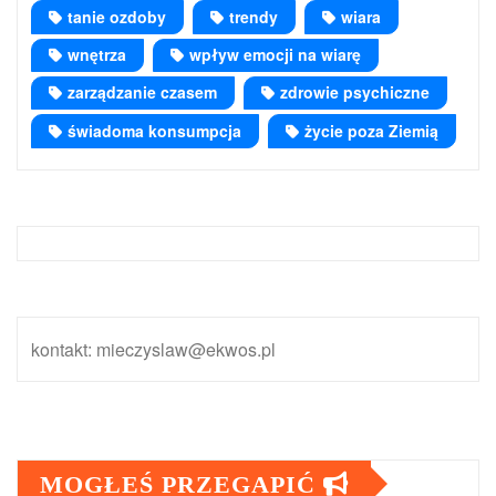
tanie ozdoby
trendy
wiara
wnętrza
wpływ emocji na wiarę
zarządzanie czasem
zdrowie psychiczne
świadoma konsumpcja
życie poza Ziemią
kontakt: mieczyslaw@ekwos.pl
MOGŁEŚ PRZEGAPIĆ