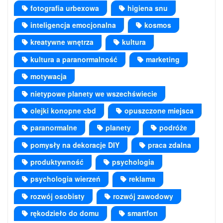
fotografia urbexowa
higiena snu
inteligencja emocjonalna
kosmos
kreatywne wnętrza
kultura
kultura a paranormalność
marketing
motywacja
nietypowe planety we wszechświecie
olejki konopne cbd
opuszczone miejsca
paranormalne
planety
podróże
pomysły na dekoracje DIY
praca zdalna
produktywność
psychologia
psychologia wierzeń
reklama
rozwój osobisty
rozwój zawodowy
rękodzieło do domu
smartfon