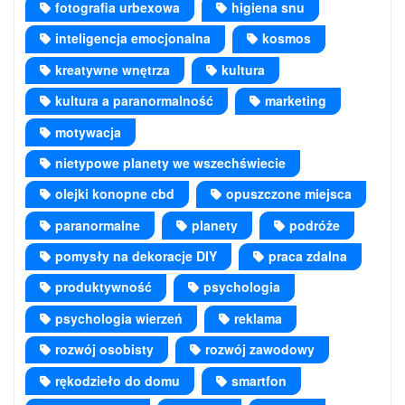
fotografia urbexowa
higiena snu
inteligencja emocjonalna
kosmos
kreatywne wnętrza
kultura
kultura a paranormalność
marketing
motywacja
nietypowe planety we wszechświecie
olejki konopne cbd
opuszczone miejsca
paranormalne
planety
podróże
pomysły na dekoracje DIY
praca zdalna
produktywność
psychologia
psychologia wierzeń
reklama
rozwój osobisty
rozwój zawodowy
rękodzieło do domu
smartfon