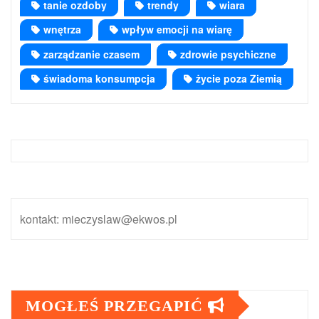
tanie ozdoby
trendy
wiara
wnętrza
wpływ emocji na wiarę
zarządzanie czasem
zdrowie psychiczne
świadoma konsumpcja
życie poza Ziemią
kontakt: mieczyslaw@ekwos.pl
MOGŁEŚ PRZEGAPIĆ