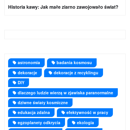
Historia kawy: Jak małe ziarno zawojowało świat?
astronomia
badania kosmosu
dekoracje
dekoracje z recyklingu
DIY
dlaczego ludzie wierzą w zjawiska paranormalne
dziwne światy kosmiczne
edukacja zdalna
efektywność w pracy
egzoplanety odkrycia
ekologia