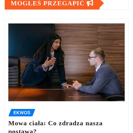
MOGŁEŚ PRZEGAPIĆ
EKWOS
Mowa ciała: Co zdradza nasza
postawa?