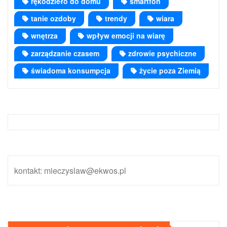
rękodzieło do domu
smartfon
tanie ozdoby
trendy
wiara
wnętrza
wpływ emocji na wiarę
zarządzanie czasem
zdrowie psychiczne
świadoma konsumpcja
życie poza Ziemią
kontakt: mieczyslaw@ekwos.pl