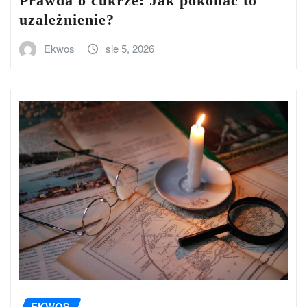
Prawda o cukrze: Jak pokonać to
uzależnienie?
Ekwos
sie 5, 2026
EKWOS