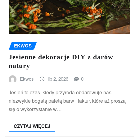
EKWOS
Jesienne dekoracje DIY z darów
natury
Ekwos
lip 2, 2026
0
Jesień to czas, kiedy przyroda obdarowuje nas
niezwykle bogatą paletą barw i faktur, które aż proszą
się o wykorzystanie w…
CZYTAJ WIĘCEJ