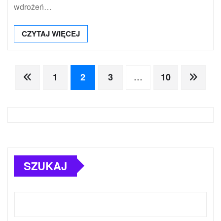
wdrożeń…
CZYTAJ WIĘCEJ
Stronicowanie
1
2
3
…
10
wpisów
SZUKAJ