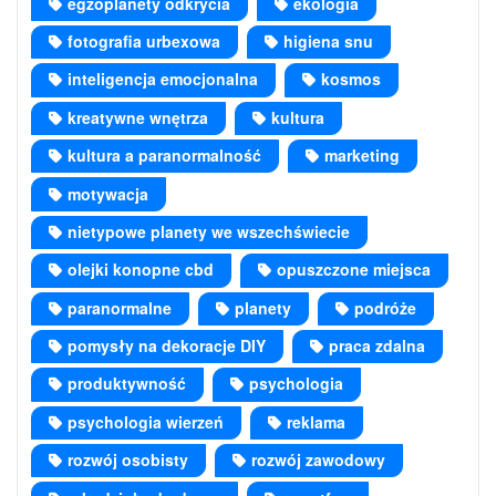
egzoplanety odkrycia
ekologia
fotografia urbexowa
higiena snu
inteligencja emocjonalna
kosmos
kreatywne wnętrza
kultura
kultura a paranormalność
marketing
motywacja
nietypowe planety we wszechświecie
olejki konopne cbd
opuszczone miejsca
paranormalne
planety
podróże
pomysły na dekoracje DIY
praca zdalna
produktywność
psychologia
psychologia wierzeń
reklama
rozwój osobisty
rozwój zawodowy