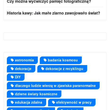
Czy można wyćwiczyć pamięć fotograficzną?
Historia kawy: Jak małe ziarno zawojowało świat?
astronomia
badania kosmosu
dekoracje
dekoracje z recyklingu
DIY
dlaczego ludzie wierzą w zjawiska paranormalne
dziwne światy kosmiczne
edukacja zdalna
efektywność w pracy