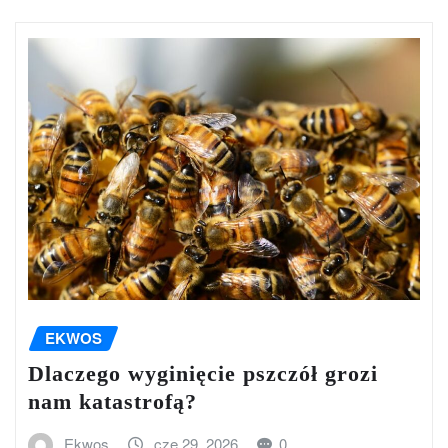
EKWOS
Dlaczego wyginięcie pszczół grozi
nam katastrofą?
Ekwos
cze 29, 2026
0