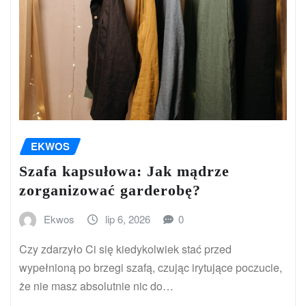
EKWOS
Szafa kapsułowa: Jak mądrze
zorganizować garderobę?
Ekwos
lip 6, 2026
0
Czy zdarzyło Ci się kiedykolwiek stać przed
wypełnioną po brzegi szafą, czując irytujące poczucie,
że nie masz absolutnie nic do…