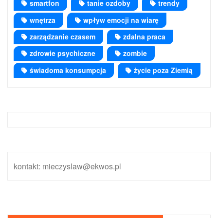
smartfon
tanie ozdoby
trendy
wnętrza
wpływ emocji na wiarę
zarządzanie czasem
zdalna praca
zdrowie psychiczne
zombie
świadoma konsumpcja
życie poza Ziemią
kontakt: mieczyslaw@ekwos.pl