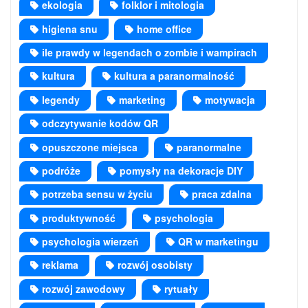
ekologia
folklor i mitologia
higiena snu
home office
ile prawdy w legendach o zombie i wampirach
kultura
kultura a paranormalność
legendy
marketing
motywacja
odczytywanie kodów QR
opuszczone miejsca
paranormalne
podróże
pomysły na dekoracje DIY
potrzeba sensu w życiu
praca zdalna
produktywność
psychologia
psychologia wierzeń
QR w marketingu
reklama
rozwój osobisty
rozwój zawodowy
rytuały