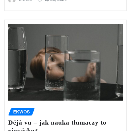
EKWOS
Déjà vu – jak nauka tłumaczy to
zjawisko?