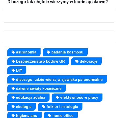
Dlaczego tak chętnie wierzymy w teorie spiskowe?
astronomia
badania kosmosu
bezpieczeństwo kodów QR
dekoracje
DIY
dlaczego ludzie wierzą w zjawiska paranormalne
dziwne światy kosmiczne
edukacja zdalna
efektywność w pracy
ekologia
folklor i mitologia
higiena snu
home office