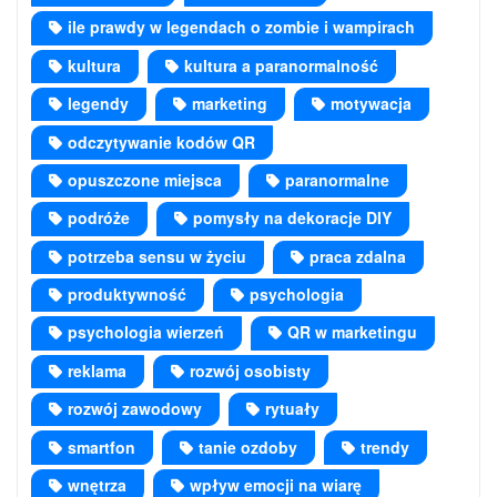
ile prawdy w legendach o zombie i wampirach
kultura
kultura a paranormalność
legendy
marketing
motywacja
odczytywanie kodów QR
opuszczone miejsca
paranormalne
podróże
pomysły na dekoracje DIY
potrzeba sensu w życiu
praca zdalna
produktywność
psychologia
psychologia wierzeń
QR w marketingu
reklama
rozwój osobisty
rozwój zawodowy
rytuały
smartfon
tanie ozdoby
trendy
wnętrza
wpływ emocji na wiarę