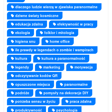
dlaczego ludzie wierzą w zjawiska paranormalne
dziwne światy kosmiczne
edukacja zdalna
efektywność w pracy
ekologia
folklor i mitologia
higiena snu
home office
ile prawdy w legendach o zombie i wampirach
kultura
kultura a paranormalność
legendy
marketing
motywacja
odczytywanie kodów QR
opuszczone miejsca
paranormalne
podróże
pomysły na dekoracje DIY
potrzeba sensu w życiu
praca zdalna
produktywność
psychologia