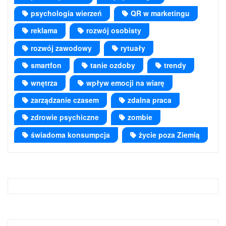
psychologia wierzeń
QR w marketingu
reklama
rozwój osobisty
rozwój zawodowy
rytuały
smartfon
tanie ozdoby
trendy
wnętrza
wpływ emocji na wiarę
zarządzanie czasem
zdalna praca
zdrowie psychiczne
zombie
świadoma konsumpcja
życie poza Ziemią