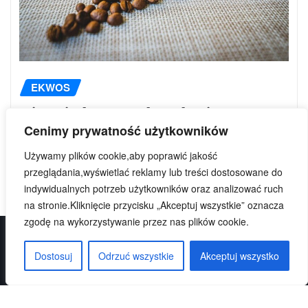
EKWOS
Historia kawy: Jak małe ziarno
Cenimy prywatność użytkowników
zawojowało świat?
Używamy plików cookie,aby poprawić jakość
Ekwos
lip 29, 2026
przeglądania,wyświetlać reklamy lub treści dostosowane do
indywidualnych potrzeb użytkowników oraz analizować ruch
na stronie.Kliknięcie przycisku „Akceptuj wszystkie” oznacza
zgodę na wykorzystywanie przez nas plików cookie.
Dostosuj
Odrzuć wszystkie
Akceptuj wszystko