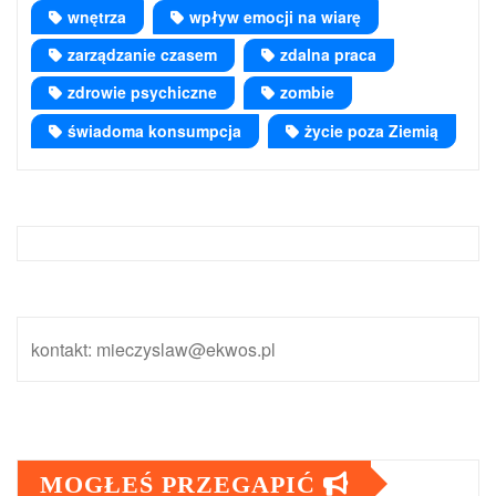
wnętrza
wpływ emocji na wiarę
zarządzanie czasem
zdalna praca
zdrowie psychiczne
zombie
świadoma konsumpcja
życie poza Ziemią
kontakt: mieczyslaw@ekwos.pl
MOGŁEŚ PRZEGAPIĆ