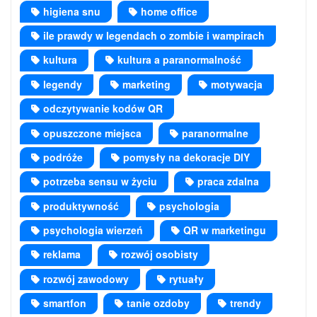
higiena snu
home office
ile prawdy w legendach o zombie i wampirach
kultura
kultura a paranormalność
legendy
marketing
motywacja
odczytywanie kodów QR
opuszczone miejsca
paranormalne
podróże
pomysły na dekoracje DIY
potrzeba sensu w życiu
praca zdalna
produktywność
psychologia
psychologia wierzeń
QR w marketingu
reklama
rozwój osobisty
rozwój zawodowy
rytuały
smartfon
tanie ozdoby
trendy