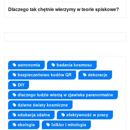
Dlaczego tak chętnie wierzymy w teorie spiskowe?
astronomia
badania kosmosu
bezpieczeństwo kodów QR
dekoracje
DIY
dlaczego ludzie wierzą w zjawiska paranormalne
dziwne światy kosmiczne
edukacja zdalna
efektywność w pracy
ekologia
folklor i mitologia