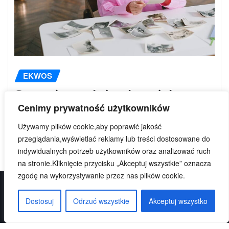
EKWOS
Czy można wyćwiczyć pamięć
Cenimy prywatność użytkowników
fotograficzną?
Używamy plików cookie,aby poprawić jakość
Ekwos
sie 1, 2026
przeglądania,wyświetlać reklamy lub treści dostosowane do
indywidualnych potrzeb użytkowników oraz analizować ruch
na stronie.Kliknięcie przycisku „Akceptuj wszystkie” oznacza
zgodę na wykorzystywanie przez nas plików cookie.
Dostosuj
Odrzuć wszystkie
Akceptuj wszystko