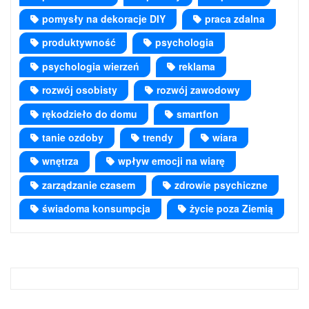
pomysły na dekoracje DIY
praca zdalna
produktywność
psychologia
psychologia wierzeń
reklama
rozwój osobisty
rozwój zawodowy
rękodzieło do domu
smartfon
tanie ozdoby
trendy
wiara
wnętrza
wpływ emocji na wiarę
zarządzanie czasem
zdrowie psychiczne
świadoma konsumpcja
życie poza Ziemią