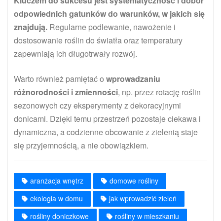
Kluczem do sukcesu jest systematyczność i dobór
odpowiednich gatunków do warunków, w jakich się
znajdują.
Regularne podlewanie, nawożenie i
dostosowanie roślin do światła oraz temperatury
zapewniają ich długotrwały rozwój.
Warto również pamiętać o
wprowadzaniu
różnorodności i zmienności
, np. przez rotację roślin
sezonowych czy eksperymenty z dekoracyjnymi
donicami. Dzięki temu przestrzeń pozostaje ciekawa i
dynamiczna, a codzienne obcowanie z zielenią staje
się przyjemnością, a nie obowiązkiem.
aranżacja wnętrz
domowe rośliny
ekologia w domu
jak wprowadzić zieleń
rośliny doniczkowe
rośliny w mieszkaniu