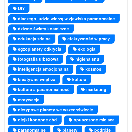
DIY
dlaczego ludzie wierzą w zjawiska paranormalne
dziwne światy kosmiczne
edukacja zdalna
efektywność w pracy
egzoplanety odkrycia
ekologia
fotografia urbexowa
higiena snu
inteligencja emocjonalna
kosmos
kreatywne wnętrza
kultura
kultura a paranormalność
marketing
motywacja
nietypowe planety we wszechświecie
olejki konopne cbd
opuszczone miejsca
paranormalne
planety
podróże