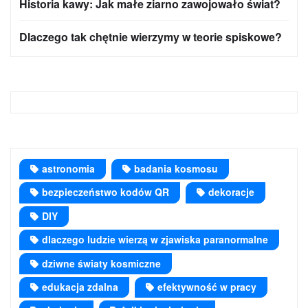
Historia kawy: Jak małe ziarno zawojowało świat?
Dlaczego tak chętnie wierzymy w teorie spiskowe?
astronomia
badania kosmosu
bezpieczeństwo kodów QR
dekoracje
DIY
dlaczego ludzie wierzą w zjawiska paranormalne
dziwne światy kosmiczne
edukacja zdalna
efektywność w pracy