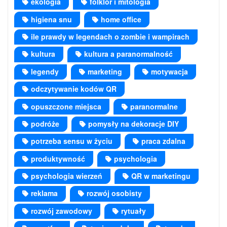
ekologia
folklor i mitologia
higiena snu
home office
ile prawdy w legendach o zombie i wampirach
kultura
kultura a paranormalność
legendy
marketing
motywacja
odczytywanie kodów QR
opuszczone miejsca
paranormalne
podróże
pomysły na dekoracje DIY
potrzeba sensu w życiu
praca zdalna
produktywność
psychologia
psychologia wierzeń
QR w marketingu
reklama
rozwój osobisty
rozwój zawodowy
rytuały