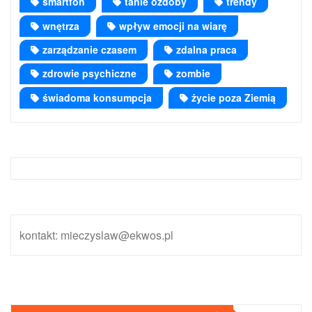
smartfon
tanie ozdoby
trendy
wnętrza
wpływ emocji na wiarę
zarządzanie czasem
zdalna praca
zdrowie psychiczne
zombie
świadoma konsumpcja
życie poza Ziemią
kontakt: mieczyslaw@ekwos.pl