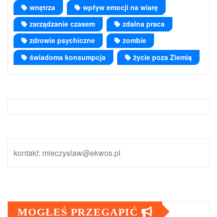
wnętrza
wpływ emocji na wiarę
zarządzanie czasem
zdalna praca
zdrowie psychiczne
zombie
świadoma konsumpcja
życie poza Ziemią
kontakt: mieczyslaw@ekwos.pl
MOGŁEŚ PRZEGAPIĆ