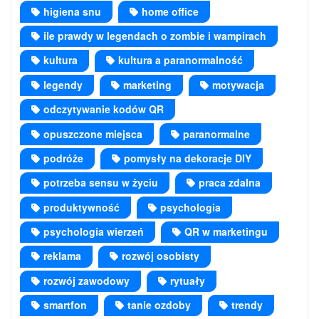
higiena snu
home office
ile prawdy w legendach o zombie i wampirach
kultura
kultura a paranormalność
legendy
marketing
motywacja
odczytywanie kodów QR
opuszczone miejsca
paranormalne
podróże
pomysły na dekoracje DIY
potrzeba sensu w życiu
praca zdalna
produktywność
psychologia
psychologia wierzeń
QR w marketingu
reklama
rozwój osobisty
rozwój zawodowy
rytuały
smartfon
tanie ozdoby
trendy