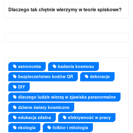
Dlaczego tak chętnie wierzymy w teorie spiskowe?
astronomia
badania kosmosu
bezpieczeństwo kodów QR
dekoracje
DIY
dlaczego ludzie wierzą w zjawiska paranormalne
dziwne światy kosmiczne
edukacja zdalna
efektywność w pracy
ekologia
folklor i mitologia