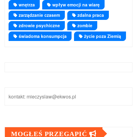
wnętrza
wpływ emocji na wiarę
zarządzanie czasem
zdalna praca
zdrowie psychiczne
zombie
świadoma konsumpcja
życie poza Ziemią
kontakt: mieczyslaw@ekwos.pl
MOGŁEŚ PRZEGAPIĆ