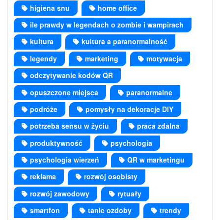
higiena snu
home office
ile prawdy w legendach o zombie i wampirach
kultura
kultura a paranormalność
legendy
marketing
motywacja
odczytywanie kodów QR
opuszczone miejsca
paranormalne
podróże
pomysły na dekoracje DIY
potrzeba sensu w życiu
praca zdalna
produktywność
psychologia
psychologia wierzeń
QR w marketingu
reklama
rozwój osobisty
rozwój zawodowy
rytuały
smartfon
tanie ozdoby
trendy