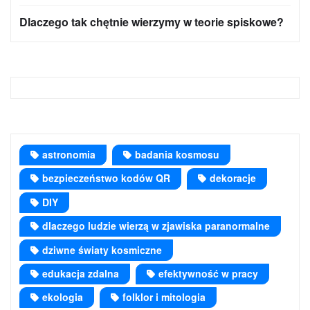
Dlaczego tak chętnie wierzymy w teorie spiskowe?
astronomia
badania kosmosu
bezpieczeństwo kodów QR
dekoracje
DIY
dlaczego ludzie wierzą w zjawiska paranormalne
dziwne światy kosmiczne
edukacja zdalna
efektywność w pracy
ekologia
folklor i mitologia