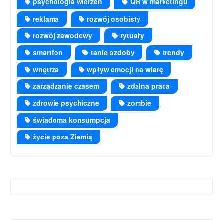
psychologia wierzeń
QR w marketingu
reklama
rozwój osobisty
rozwój zawodowy
rytuały
smartfon
tanie ozdoby
trendy
wnętrza
wpływ emocji na wiarę
zarządzanie czasem
zdalna praca
zdrowie psychiczne
zombie
świadoma konsumpcja
życie poza Ziemią