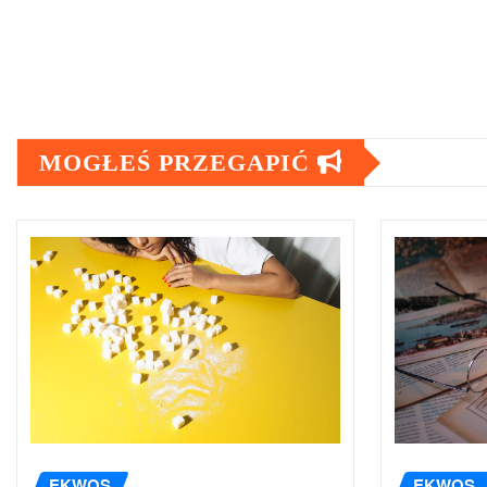
MOGŁEŚ PRZEGAPIĆ
EKWOS
EKWOS