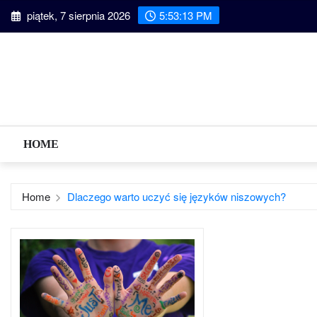
Skip
piątek, 7 sierpnia 2026
5:53:14 PM
to
content
HOME
Home
Dlaczego warto uczyć się języków niszowych?