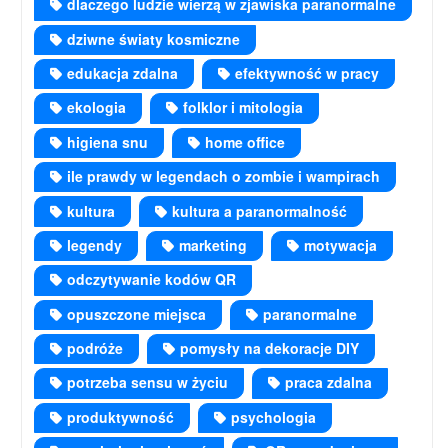
dlaczego ludzie wierzą w zjawiska paranormalne
dziwne światy kosmiczne
edukacja zdalna
efektywność w pracy
ekologia
folklor i mitologia
higiena snu
home office
ile prawdy w legendach o zombie i wampirach
kultura
kultura a paranormalność
legendy
marketing
motywacja
odczytywanie kodów QR
opuszczone miejsca
paranormalne
podróże
pomysły na dekoracje DIY
potrzeba sensu w życiu
praca zdalna
produktywność
psychologia