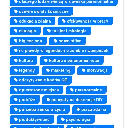
dlaczego ludzie wierzą w zjawiska paranormalne
dziwne światy kosmiczne
edukacja zdalna
efektywność w pracy
ekologia
folklor i mitologia
higiena snu
home office
ile prawdy w legendach o zombie i wampirach
kultura
kultura a paranormalność
legendy
marketing
motywacja
odczytywanie kodów QR
opuszczone miejsca
paranormalne
podróże
pomysły na dekoracje DIY
potrzeba sensu w życiu
praca zdalna
produktywność
psychologia