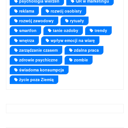
psychologia wierzeń
QR w marketingu
reklama
rozwój osobisty
rozwój zawodowy
rytuały
smartfon
tanie ozdoby
trendy
wnętrza
wpływ emocji na wiarę
zarządzanie czasem
zdalna praca
zdrowie psychiczne
zombie
świadoma konsumpcja
życie poza Ziemią