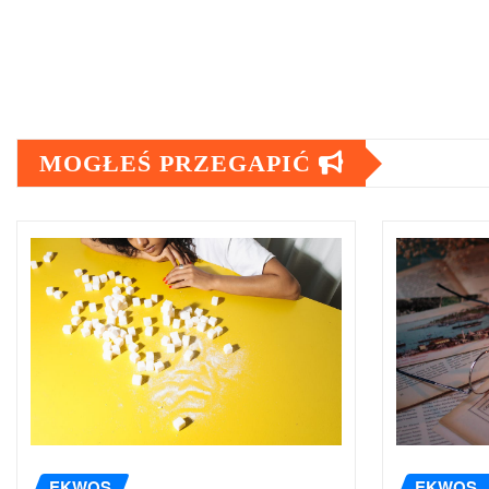
MOGŁEŚ PRZEGAPIĆ
EKWOS
EKWOS