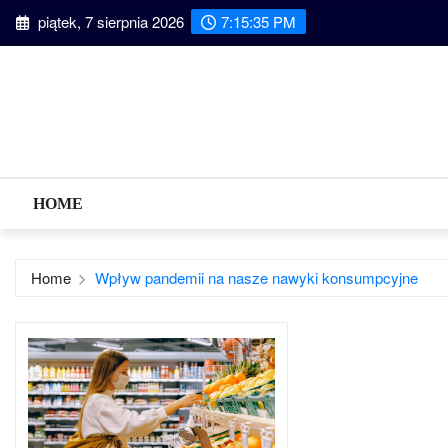
Skip
piątek, 7 sierpnia 2026
7:15:36 PM
to
content
HOME
Home
Wpływ pandemii na nasze nawyki konsumpcyjne