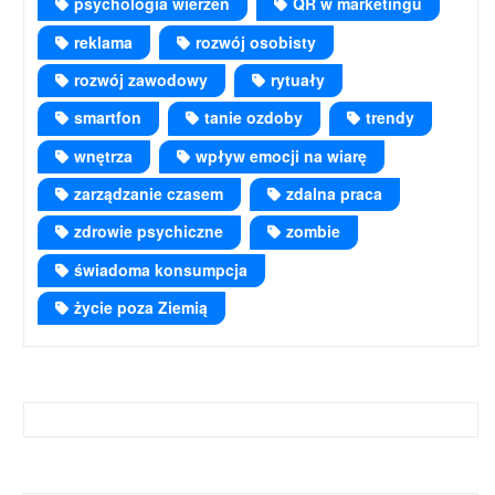
psychologia wierzeń
QR w marketingu
reklama
rozwój osobisty
rozwój zawodowy
rytuały
smartfon
tanie ozdoby
trendy
wnętrza
wpływ emocji na wiarę
zarządzanie czasem
zdalna praca
zdrowie psychiczne
zombie
świadoma konsumpcja
życie poza Ziemią