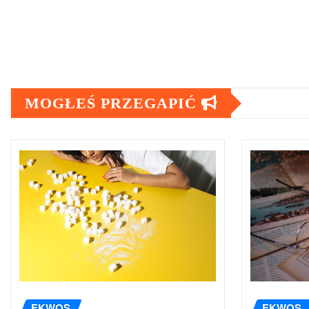
MOGŁEŚ PRZEGAPIĆ
EKWOS
EKWOS