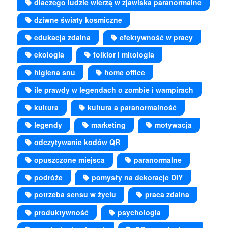
dlaczego ludzie wierzą w zjawiska paranormalne
dziwne światy kosmiczne
edukacja zdalna
efektywność w pracy
ekologia
folklor i mitologia
higiena snu
home office
ile prawdy w legendach o zombie i wampirach
kultura
kultura a paranormalność
legendy
marketing
motywacja
odczytywanie kodów QR
opuszczone miejsca
paranormalne
podróże
pomysły na dekoracje DIY
potrzeba sensu w życiu
praca zdalna
produktywność
psychologia