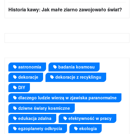
Historia kawy: Jak małe ziarno zawojowało świat?
astronomia
badania kosmosu
dekoracje
dekoracje z recyklingu
DIY
dlaczego ludzie wierzą w zjawiska paranormalne
dziwne światy kosmiczne
edukacja zdalna
efektywność w pracy
egzoplanety odkrycia
ekologia