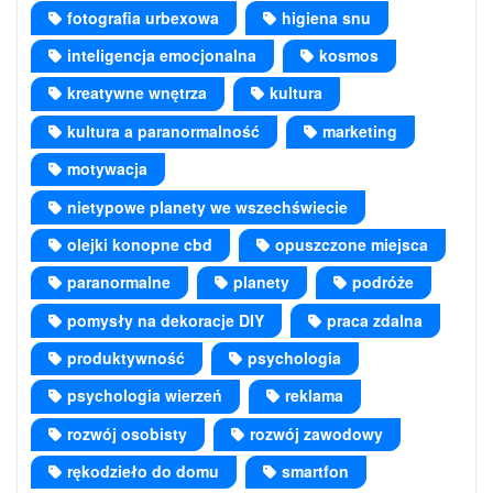
fotografia urbexowa
higiena snu
inteligencja emocjonalna
kosmos
kreatywne wnętrza
kultura
kultura a paranormalność
marketing
motywacja
nietypowe planety we wszechświecie
olejki konopne cbd
opuszczone miejsca
paranormalne
planety
podróże
pomysły na dekoracje DIY
praca zdalna
produktywność
psychologia
psychologia wierzeń
reklama
rozwój osobisty
rozwój zawodowy
rękodzieło do domu
smartfon