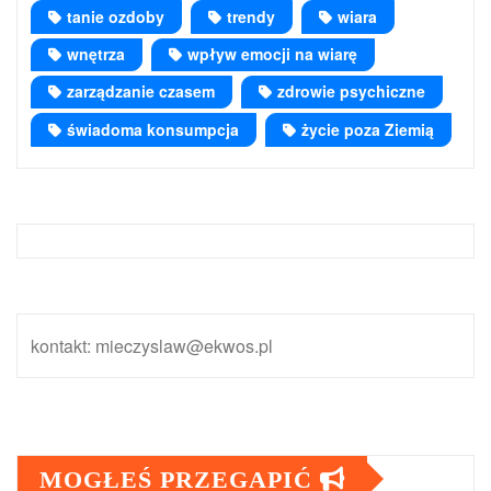
tanie ozdoby
trendy
wiara
wnętrza
wpływ emocji na wiarę
zarządzanie czasem
zdrowie psychiczne
świadoma konsumpcja
życie poza Ziemią
kontakt: mieczyslaw@ekwos.pl
MOGŁEŚ PRZEGAPIĆ