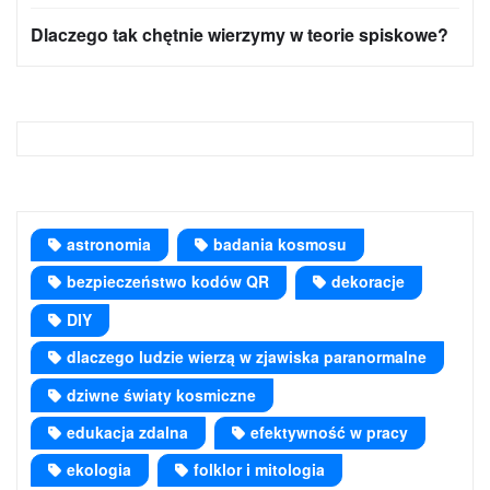
Dlaczego tak chętnie wierzymy w teorie spiskowe?
astronomia
badania kosmosu
bezpieczeństwo kodów QR
dekoracje
DIY
dlaczego ludzie wierzą w zjawiska paranormalne
dziwne światy kosmiczne
edukacja zdalna
efektywność w pracy
ekologia
folklor i mitologia