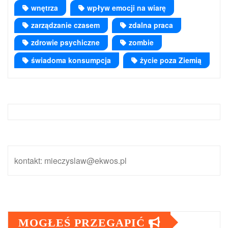
wnętrza
wpływ emocji na wiarę
zarządzanie czasem
zdalna praca
zdrowie psychiczne
zombie
świadoma konsumpcja
życie poza Ziemią
kontakt: mieczyslaw@ekwos.pl
MOGŁEŚ PRZEGAPIĆ