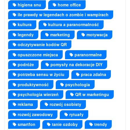
higiena snu
home office
ile prawdy w legendach o zombie i wampirach
kultura
kultura a paranormalność
legendy
marketing
motywacja
odczytywanie kodów QR
opuszczone miejsca
paranormalne
podróże
pomysły na dekoracje DIY
potrzeba sensu w życiu
praca zdalna
produktywność
psychologia
psychologia wierzeń
QR w marketingu
reklama
rozwój osobisty
rozwój zawodowy
rytuały
smartfon
tanie ozdoby
trendy