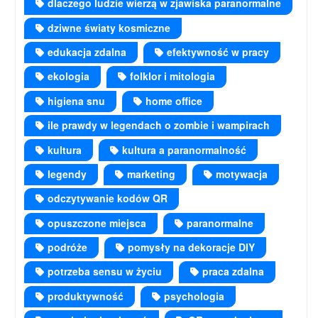
dlaczego ludzie wierzą w zjawiska paranormalne
dziwne światy kosmiczne
edukacja zdalna
efektywność w pracy
ekologia
folklor i mitologia
higiena snu
home office
ile prawdy w legendach o zombie i wampirach
kultura
kultura a paranormalność
legendy
marketing
motywacja
odczytywanie kodów QR
opuszczone miejsca
paranormalne
podróże
pomysły na dekoracje DIY
potrzeba sensu w życiu
praca zdalna
produktywność
psychologia