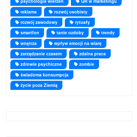
psychologia wierzeń
QR w marketingu
reklama
rozwój osobisty
rozwój zawodowy
rytuały
smartfon
tanie ozdoby
trendy
wnętrza
wpływ emocji na wiarę
zarządzanie czasem
zdalna praca
zdrowie psychiczne
zombie
świadoma konsumpcja
życie poza Ziemią