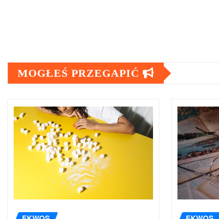
MOGŁEŚ PRZEGAPIĆ
EKWOS
EKWOS