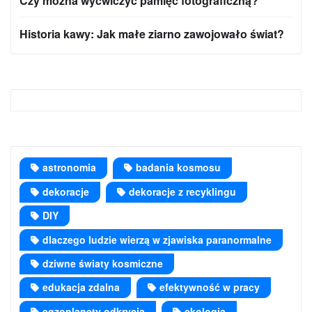
Czy można wyćwiczyć pamięć fotograficzną?
Historia kawy: Jak małe ziarno zawojowało świat?
astronomia
badania kosmosu
dekoracje
dekoracje z recyklingu
DIY
dlaczego ludzie wierzą w zjawiska paranormalne
dziwne światy kosmiczne
edukacja zdalna
efektywność w pracy
egzoplanety odkrycia
ekologia