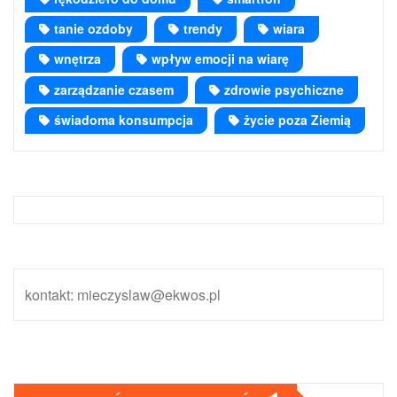
tanie ozdoby
trendy
wiara
wnętrza
wpływ emocji na wiarę
zarządzanie czasem
zdrowie psychiczne
świadoma konsumpcja
życie poza Ziemią
kontakt: mieczyslaw@ekwos.pl