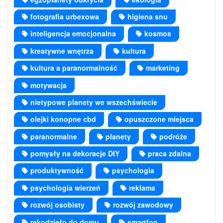
fotografia urbexowa
higiena snu
inteligencja emocjonalna
kosmos
kreatywne wnętrza
kultura
kultura a paranormalność
marketing
motywacja
nietypowe planety we wszechświecie
olejki konopne cbd
opuszczone miejsca
paranormalne
planety
podróże
pomysły na dekoracje DIY
praca zdalna
produktywność
psychologia
psychologia wierzeń
reklama
rozwój osobisty
rozwój zawodowy
rękodzieło do domu
smartfon