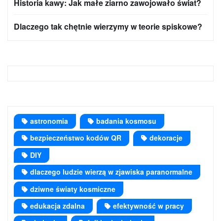
Historia kawy: Jak małe ziarno zawojowało świat?
Dlaczego tak chętnie wierzymy w teorie spiskowe?
astronomia
badania kosmosu
bezpieczeństwo kodów QR
dekoracje
DIY
dlaczego ludzie wierzą w zjawiska paranormalne
dziwne światy kosmiczne
edukacja zdalna
efektywność w pracy