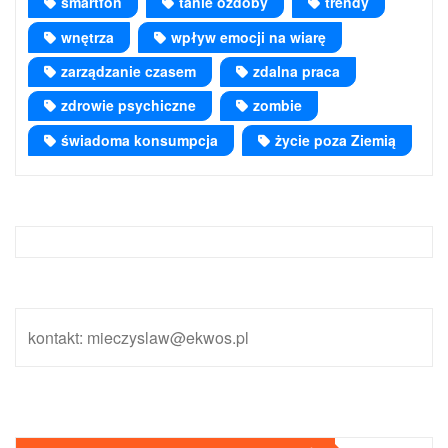
smartfon
tanie ozdoby
trendy
wnętrza
wpływ emocji na wiarę
zarządzanie czasem
zdalna praca
zdrowie psychiczne
zombie
świadoma konsumpcja
życie poza Ziemią
kontakt: mieczyslaw@ekwos.pl