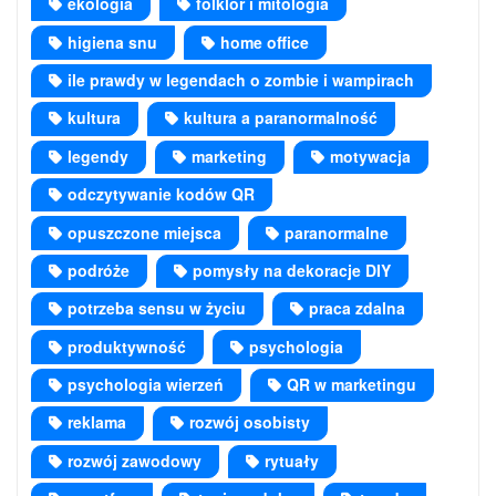
ekologia
folklor i mitologia
higiena snu
home office
ile prawdy w legendach o zombie i wampirach
kultura
kultura a paranormalność
legendy
marketing
motywacja
odczytywanie kodów QR
opuszczone miejsca
paranormalne
podróże
pomysły na dekoracje DIY
potrzeba sensu w życiu
praca zdalna
produktywność
psychologia
psychologia wierzeń
QR w marketingu
reklama
rozwój osobisty
rozwój zawodowy
rytuały