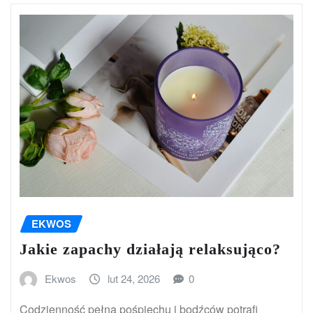
EKWOS
Jakie zapachy działają relaksująco?
Ekwos
lut 24, 2026
0
Codzienność pełna pośpiechu i bodźców potrafi