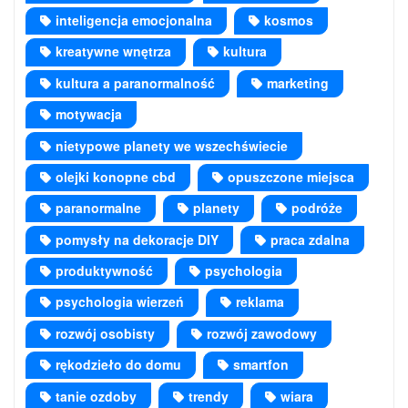
inteligencja emocjonalna
kosmos
kreatywne wnętrza
kultura
kultura a paranormalność
marketing
motywacja
nietypowe planety we wszechświecie
olejki konopne cbd
opuszczone miejsca
paranormalne
planety
podróże
pomysły na dekoracje DIY
praca zdalna
produktywność
psychologia
psychologia wierzeń
reklama
rozwój osobisty
rozwój zawodowy
rękodzieło do domu
smartfon
tanie ozdoby
trendy
wiara