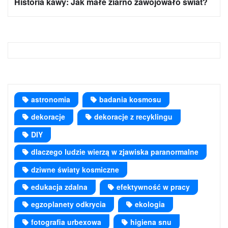
Historia kawy: Jak małe ziarno zawojowało świat?
astronomia
badania kosmosu
dekoracje
dekoracje z recyklingu
DIY
dlaczego ludzie wierzą w zjawiska paranormalne
dziwne światy kosmiczne
edukacja zdalna
efektywność w pracy
egzoplanety odkrycia
ekologia
fotografia urbexowa
higiena snu