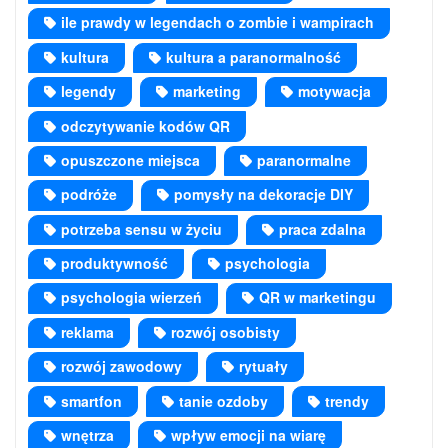
ile prawdy w legendach o zombie i wampirach
kultura
kultura a paranormalność
legendy
marketing
motywacja
odczytywanie kodów QR
opuszczone miejsca
paranormalne
podróże
pomysły na dekoracje DIY
potrzeba sensu w życiu
praca zdalna
produktywność
psychologia
psychologia wierzeń
QR w marketingu
reklama
rozwój osobisty
rozwój zawodowy
rytuały
smartfon
tanie ozdoby
trendy
wnętrza
wpływ emocji na wiarę