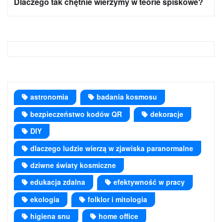
Dlaczego tak chętnie wierzymy w teorie spiskowe?
astronomia
badania kosmosu
bezpieczeństwo kodów QR
dekoracje
DIY
dlaczego ludzie wierzą w zjawiska paranormalne
dziwne światy kosmiczne
edukacja zdalna
efektywność w pracy
ekologia
folklor i mitologia
higiena snu
home office