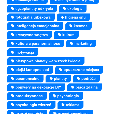
egzoplanety odkrycia
ekologia
fotografia urbexowa
higiena snu
inteligencja emocjonalna
kosmos
kreatywne wnętrza
kultura
kultura a paranormalność
marketing
motywacja
nietypowe planety we wszechświecie
olejki konopne cbd
opuszczone miejsca
paranormalne
planety
podróże
pomysły na dekoracje DIY
praca zdalna
produktywność
psychologia
psychologia wierzeń
reklama
rozwój osobisty
rozwój zawodowy