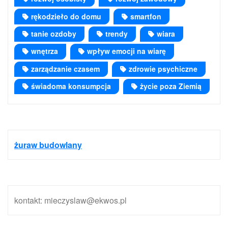
rękodzieło do domu
smartfon
tanie ozdoby
trendy
wiara
wnętrza
wpływ emocji na wiarę
zarządzanie czasem
zdrowie psychiczne
świadoma konsumpcja
życie poza Ziemią
żuraw budowlany
kontakt: mieczyslaw@ekwos.pl